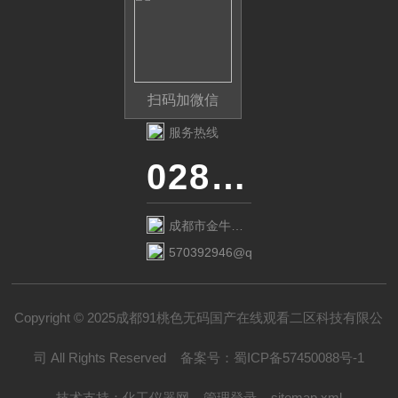
扫码加微信
服务热线
028-87741718
成都市金牛区
金府路799号1
570392946@qq.com
栋1单元12层6
号
Copyright © 2025成都91桃色无码国产在线观看二区科技有限公
司 All Rights Reserved
备案号：
蜀ICP备57450088号-1
技术支持：
化工仪器网
管理登录
sitemap.xml