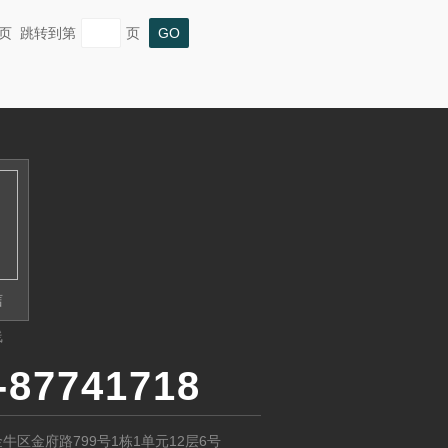
 末页 跳转到第
页
信
线
-87741718
牛区金府路799号1栋1单元12层6号