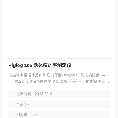
Piglog 105 活体瘦肉率测定仪
准确地测量活体肥肉和瘦肉厚度，能准确提供5—50
mm(0.2到 2.0in)范围内的测量结果，能准确测量30
—70mm(0.2到2.0in)眼肌厚度，主要用于动物育种以
更新时间：2023-05-31
提高繁殖能力、生长率、喂养效率、稳定性以
及性情问题，该设备是属于紧凑型的设计方式，
产品型号：
便携式的扫描仪和数据记录仪，可以存储多达1000只动
物的信息非常的方便实用，采用的是计算瘦肉百分比指标
浏览量：1376