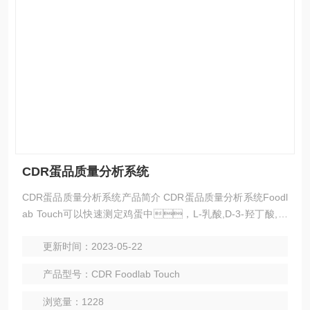
CDR蛋品质量分析系统
CDR蛋品质量分析系统产品简介 CDR蛋品质量分析系统Foodl
ab Touch可以快速测定鸡蛋中，L-乳酸,D-3-羟丁酸,颜
色( -葫萝卜素),胆固醇,叶黄素,酸性，系分析结果不受
更新时间：2023-05-22
操作人员影响，操作人员无需经过专业培训，分
析方法易于传统方法，仅需要几个操作步骤即可完成分析
产品型号：CDR Foodlab Touch
程序。
浏览量：1228