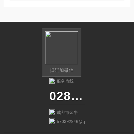
扫码加微信
服务热线
028-87741718
成都市金牛区
金府路799号1
570392946@qq.com
栋1单元12层6