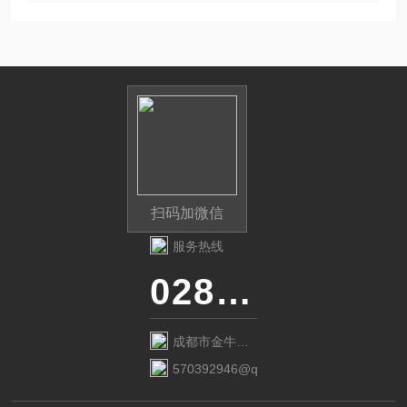
扫码加微信
服务热线
028-87741718
成都市金牛区
金府路799号1
570392946@qq.com
栋1单元12层6