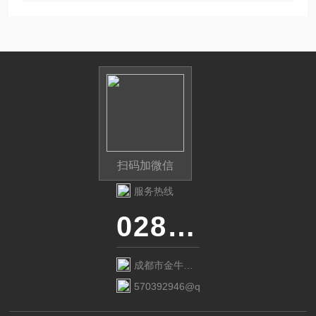
用于动物管理、溯源管理、电了寻根以及其
他资产管理领城。
扫码加微信
服务热线
028-87741718
成都市金牛区
金府路799号1
570392946@qq.com
栋1单元12层6