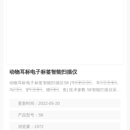
动物耳标电子标签智能扫描仪
动物耳标电子标签智能扫描仪S8 [牛、羊、
马、驴、猪、鱼] 技术参数 S8智能打描仪采用
无线识读方式，支持HDX，FDX-B/A(TS011
更新时间：2022-05-20
784/85)格式的电子标签。产品采用高亮度L.CD显示
屏，在室内或者室外强光条件下也能消晰显
产品型号：S8
示，用户可通过USB数据线连接方式将存储的信息读
取到电脑进行数据管理。 该产品操作简单，适
浏览量：1972