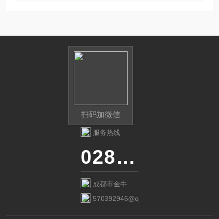
诊断腹腔肿瘤、活组织检查等。
扫码加微信
服务热线
028-87741718
成都市金牛区
金府路799号1
570392946@qq.com
栋1单元12层6