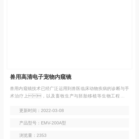
兽用高清电子宠物内窥镜
兽用内窥镜技术已经广泛运用到兽医临床动物疾病的诊断与手
术治疗上，以及畜牧生产与胚胎移植等生物工程研究
中；具体来了解兽用腹腔镜技术在小动物的临床应
更新时间：2022-03-08
用。 兽用内窥镜可以直接观察到腹腔器官如肝、
胆、胰腺、卵巢、子宫、胃肠表
产品型号：EMV-200A型
面等，因此，多数腹腔脏器的疾病都可以通过内窥
镜检查来进行确诊；内窥镜还可以评估腹部创伤、
浏览量：2353