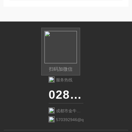
扫码加微信
服务热线
028-87741718
成都市金牛区
金府路799号1
570392946@qq.com
栋1单元12层6