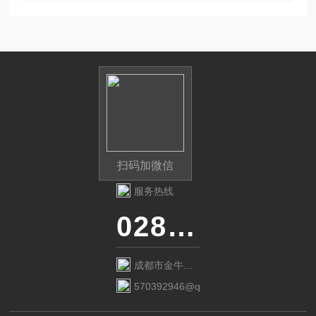
扫码加微信
服务热线
028-87741718
成都市金牛区
金府路799号1
570392946@qq.com
栋1单元12层6