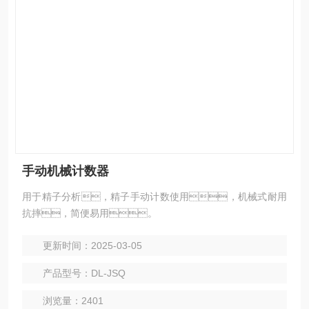
手动机械计数器
用于精子分析，精子手动计数使用，机械式耐用
抗摔，简便易用。
更新时间：2025-03-05
产品型号：DL-JSQ
浏览量：2401