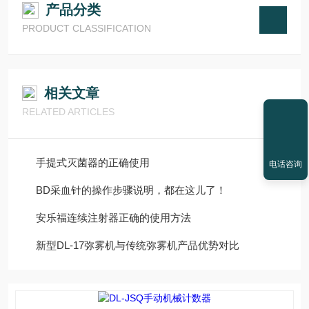
产品分类
PRODUCT CLASSIFICATION
相关文章
RELATED ARTICLES
手提式灭菌器的正确使用
电话咨询
BD采血针的操作步骤说明，都在这儿了！
安乐福连续注射器正确的使用方法
新型DL-17弥雾机与传统弥雾机产品优势对比